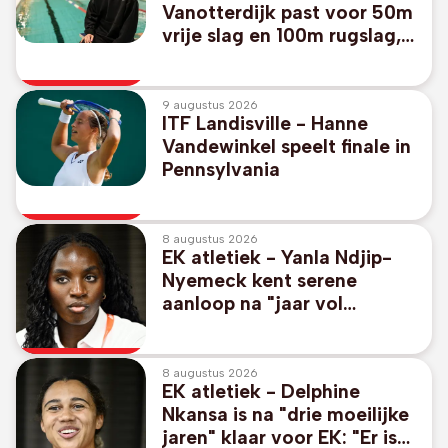
Vanotterdijk past voor 50m
vrije slag en 100m rugslag,
geen Belgisch
estafetteteam
9 augustus 2026
ITF Landisville - Hanne
Vandewinkel speelt finale in
Pennsylvania
8 augustus 2026
EK atletiek - Yanla Ndjip-
Nyemeck kent serene
aanloop na "jaar vol
veranderingen"
8 augustus 2026
EK atletiek - Delphine
Nkansa is na "drie moeilijke
jaren" klaar voor EK: "Er is