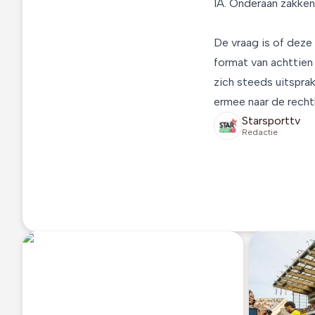
1A. Onderaan zakken
De vraag is of deze 
format van achttie
zich steeds uitspra
ermee naar de rechtb
Starsporttv
Redactie