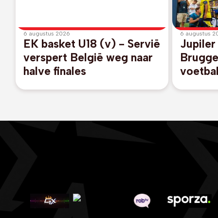
6 augustus 2026
6 augustus 2
EK basket U18 (v) - Servië
Jupiler
verspert België weg naar
Brugge
halve finales
voetba
gang t
KV Kort