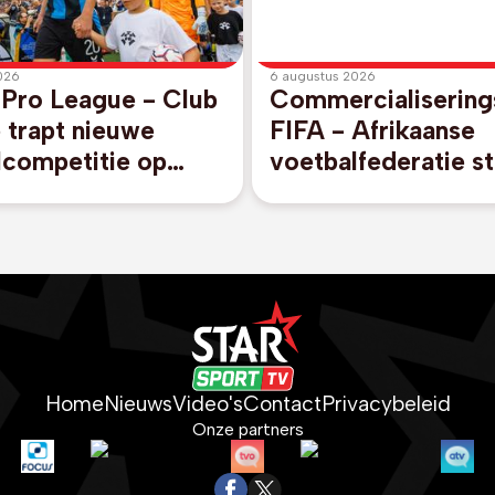
026
6 augustus 2026
 Pro League - Club
Commercialisering
 trapt nieuwe
FIFA - Afrikaanse
lcompetitie op
voetbalfederatie st
egen promovendus
unaniem achter FI
rijk
voorzitter Gianni I
Home
Nieuws
Video's
Contact
Privacybeleid
Onze partners