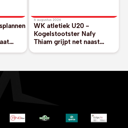
6 augustus 2026
splannen
WK atletiek U20 -
Kogelstootster Nafy
aat
Thiam grijpt net naast
FA-
finaleplaats
nfantino