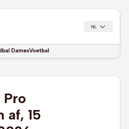
NL
dbal Dames
Voetbal
 Pro
 af, 15