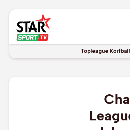
Topleague Korfbal
Cha
League