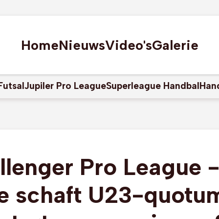
Home
Nieuws
Video's
Galerie
Futsal
Jupiler Pro League
Superleague Handbal
Han
llenger Pro League -
 schaft U23-quotum