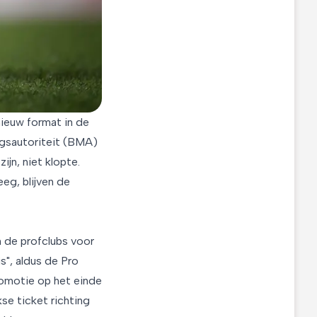
ieuw format in de
ngsautoriteit (BMA)
ijn, niet klopte.
eg, blijven de
 de profclubs voor
s", aldus de Pro
romotie op het einde
se ticket richting