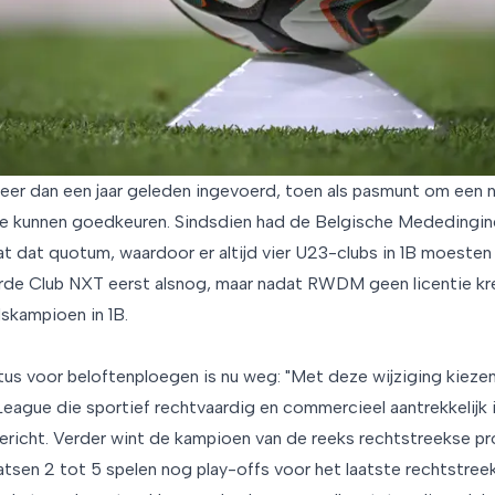
r dan een jaar geleden ingevoerd, toen als pasmunt om een n
 te kunnen goedkeuren. Sindsdien had de Belgische Mededingi
t dat quotum, waardoor er altijd vier U23-clubs in 1B moesten z
de Club NXT eerst alsnog, maar nadat RWDM geen licentie kre
dskampioen in 1B.
s voor beloftenploegen is nu weg: "Met deze wijziging kiezen
eague die sportief rechtvaardig en commercieel aantrekkelijk i
ericht. Verder wint de kampioen van de reeks rechtstreekse p
atsen 2 tot 5 spelen nog play-offs voor het laatste rechtstreek